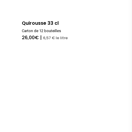
Quirousse 33 cl
Carton de 12 bouteilles
26,00
€
|
6,57 € le litre
Livraison le mercredi,
entre 10h et 16h ! Vou
avez jusqu’au mardi
minuit pour passer v
commande en ligne
Ma gamme de bières
Assortiments
Coffrets