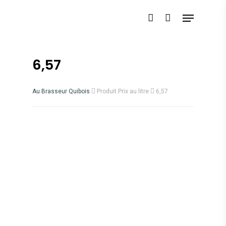
6,57
Au Brasseur Quibois
Produit Prix au litre
6,57