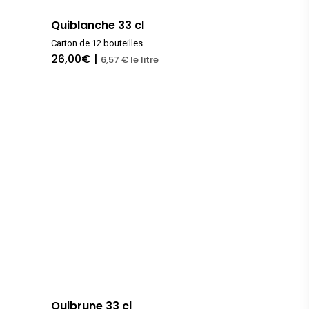
IPA
Quiblanche 33 cl
Carton de 12 bouteilles
Bière blonde
26,00
€
|
6,57 € le litre
Bière rousse
Bière blanche
Bière brune
Quibrune 33 cl