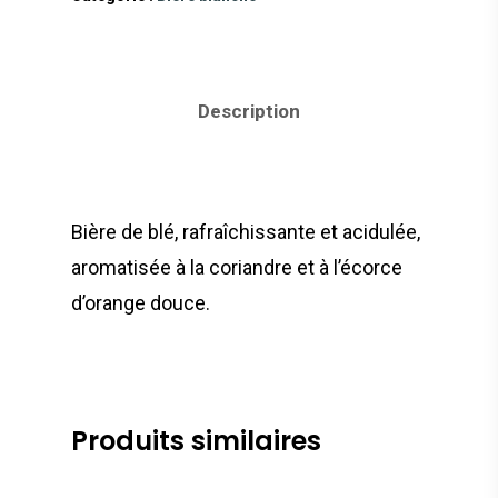
Description
Livraison le mercredi,
entre 10h et 16h ! Vou
avez jusqu’au mardi
minuit pour passer v
commande en ligne
Bière de blé, rafraîchissante et acidulée,
aromatisée à la coriandre et à l’écorce
d’orange douce.
Ma gamme de bières
Assortiments
Coffrets
IPA
Produits similaires
Bière blonde