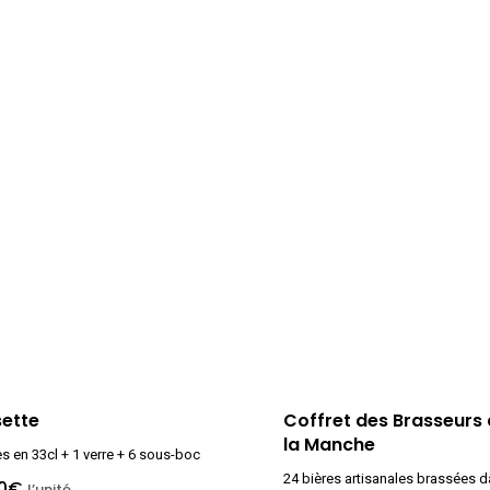
sette
Coffret des Brasseurs
la Manche
es en 33cl + 1 verre + 6 sous-boc
24 bières artisanales brassées d
0
€
l’unité