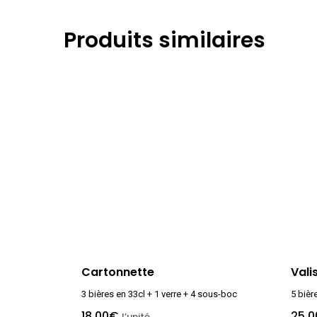
Produits similaires
Cartonnette
Vali
3 bières en 33cl + 1 verre + 4 sous-boc
5 bièr
18,00
€
25,0
l’unité