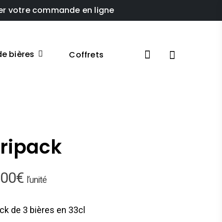
sser votre commande en ligne
e bières
Coffrets
ripack
,00
€
l’unité
ck de 3 bières en 33cl